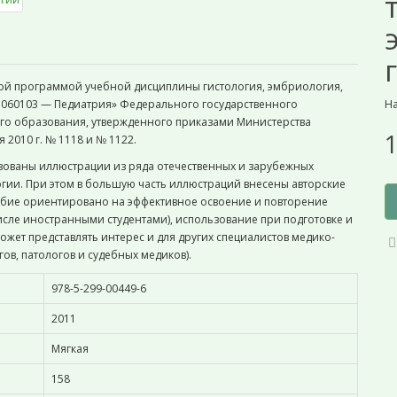
ной программой учебной дисциплины гистология, эмбриология,
; 060103 — Педиатрия» Федерального государственного
На
го образования, утвержденного приказами Министерства
1
2010 г. № 1118 и № 1122.
зованы иллюстрации из ряда отечественных и зарубежных
огии. При этом в большую часть иллюстраций внесены авторские
собие ориентировано на эффективное освоение и повторение
числе иностранными студентами), использование при подготовке и
жет представлять интерес и для других специалистов медико-
ов, патологов и судебных медиков).
978-5-299-00449-6
2011
Мягкая
158