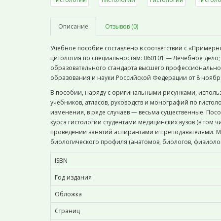
Описание
Отзывов (0)
Учебное пособие составлено в соответствии с «Пример
цитология по специальностям: 060101 — Лечебное дело
образовательного стандарта высшего профессионально
образования и науки Российской Федерации от 8 ноября 
В пособии, наряду с оригинальными рисунками, исполь
учебников, атласов, руководств и монографий по гистол
изменения, в ряде случаев — весьма существенные. По
курса гистологии студентами медицинских вузов (в том 
проведении занятий аспирантами и преподавателями. Мо
биологического профиля (анатомов, биологов, физиолог
ISBN
Год издания
Обложка
Страниц