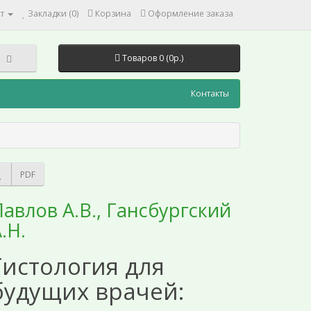
т
Закладки (0)
Корзина
Оформление заказа
Товаров 0 (0р.)
Контакты
PDF
авлов А.В., Гансбургский
.Н.
Гистология для
будущих врачей: