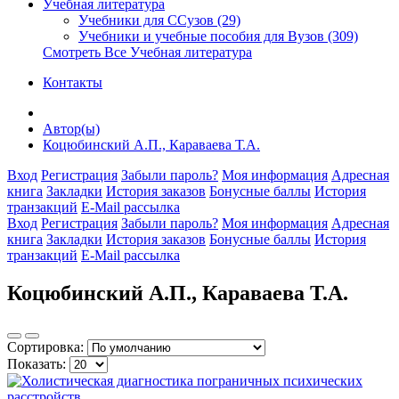
Учебная литература
Учебники для ССузов (29)
Учебники и учебные пособия для Вузов (309)
Смотреть Все Учебная литература
Контакты
Автор(ы)
Коцюбинский А.П., Караваева Т.А.
Вход
Регистрация
Забыли пароль?
Моя информация
Адресная
книга
Закладки
История заказов
Бонусные баллы
История
транзакций
E-Mail рассылка
Вход
Регистрация
Забыли пароль?
Моя информация
Адресная
книга
Закладки
История заказов
Бонусные баллы
История
транзакций
E-Mail рассылка
Коцюбинский А.П., Караваева Т.А.
Сортировка:
Показать: