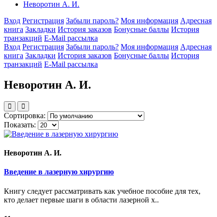
Неворотин А. И.
Вход
Регистрация
Забыли пароль?
Моя информация
Адресная
книга
Закладки
История заказов
Бонусные баллы
История
транзакций
E-Mail рассылка
Вход
Регистрация
Забыли пароль?
Моя информация
Адресная
книга
Закладки
История заказов
Бонусные баллы
История
транзакций
E-Mail рассылка
Неворотин А. И.
Сортировка:
Показать:
Неворотин А. И.
Введение в лазерную хирургию
Книгу следует рассматривать как учебное пособие для тех,
кто делает первые шаги в области лазерной х..