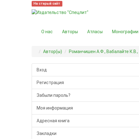
На старый сайт
О нас
Авторы
Атласы
Монографии
Автор(ы)
Романчишен А.Ф., Вабалайте К.В.,
Вход
Регистрация
Забыли пароль?
Моя информация
Адресная книга
Закладки