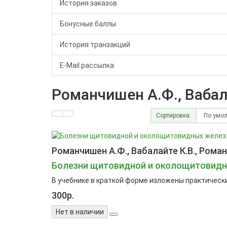
История заказов
Бонусные баллы
История транзакций
E-Mail рассылка
Романчишен А.Ф., Вабала
Сортировка:
Романчишен А.Ф., Вабалайте К.В., Роман
Болезни щитовидной и околощитовидных
В учебнике в краткой форме изложены практически
300р.
Нет в наличии