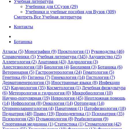
Учебная литература
Учебники для ССузов (29)
Учебники и учебные пособия для Вузов (309)
Смотреть Все Учебная литература
Контакты
Ботаника
Атласы (5)
Монографии (9)
Проктология (1)
Руководства (46)
Справочники (5)
Учебная литература (345)
Акушерство (25)
Аллергология (2)
Анатомия (43)
Андрология (3)
Анестезиология (18)
Биология (4)
Биохимия (3)
Ботаника (6)
Ветеринария (5)
Гастроэнтерология (24)
Гематология (5)
Генетика (6)
Гигиена (7)
Гинекология (14)
Гистология (7)
Дерматовенерология (3)
Иностранные языки (8)
Инфекции
(32)
Кардиология (35)
Косметология (1)
Лечебная физкультура
(6)
Метеорология и гидрология (0)
Микробиология (10)
Научно-популярная (19)
Неврология (45)
Неотложная помощь
(14)
Нефрология (8)
Онкология (14)
Ортопедия (14)
Оториноларингология (4)
Панатомия (1)
Патофизиология (18)
Педиатрия (48)
Право (19)
Проподевтика (1)
Психиатрия (35)
Психология (26)
Пульмонология (8)
Реабилитация (9)
Спортивная медицина (1)
Статистика (1)
Стоматология (42)