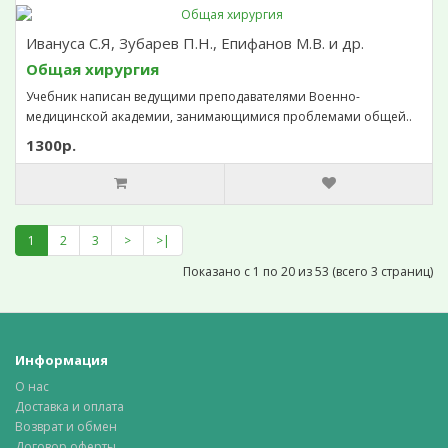
Ивануса С.Я, Зубарев П.Н., Епифанов М.В. и др.
Общая хирургия
Учебник написан ведущими преподавателями Военно-
медицинской академии, занимающимися проблемами общей..
1300р.
1
2
3
>
>|
Показано с 1 по 20 из 53 (всего 3 страниц)
Информация
О нас
Доставка и оплата
Возврат и обмен
Договор оферты