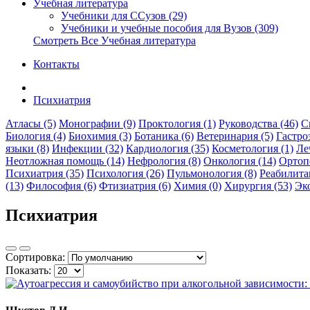
Учебная литература
Учебники для ССузов (29)
Учебники и учебные пособия для Вузов (309)
Смотреть Все Учебная литература
Контакты
Психиатрия
Атласы (5)
Монографии (9)
Проктология (1)
Руководства (46)
С
Биология (4)
Биохимия (3)
Ботаника (6)
Ветеринария (5)
Гастро
языки (8)
Инфекции (32)
Кардиология (35)
Косметология (1)
Ле
Неотложная помощь (14)
Нефрология (8)
Онкология (14)
Ортопе
Психиатрия (35)
Психология (26)
Пульмонология (8)
Реабилита
(13)
Философия (6)
Фтизиатрия (6)
Химия (0)
Хирургия (53)
Эко
Психиатрия
Сортировка:
Показать: