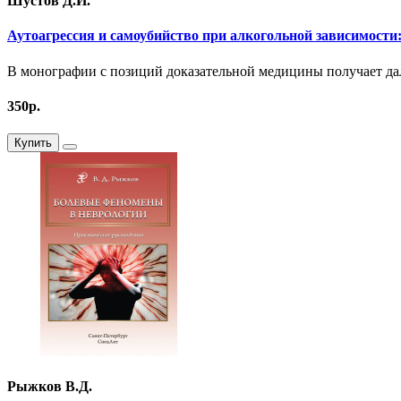
Шустов Д.И.
Аутоагрессия и самоубийство при алкогольной зависимости
В монографии с позиций доказательной медицины получает дал
350р.
Купить
Рыжков В.Д.