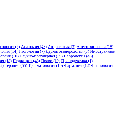
гология (2)
Анатомия (43)
Андрология (3)
Анестезиология (18)
логия (14)
Гистология (7)
Дерматовенерология (3)
Иностранные
логия (10)
Научно-популярная (19)
Неврология (45)
я (18)
Педиатрия (48)
Право (19)
Проподевтика (1)
2)
Терапия (55)
Травматология (19)
Фармация (12)
Физиология