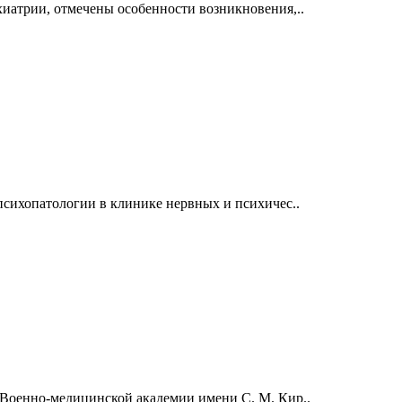
иатрии, отмечены особенности возникновения,..
психопатологии в клинике нервных и психичес..
Военно-медицинской академии имени С. М. Кир..