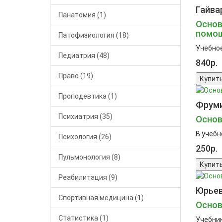
Гайвар
Панатомия (1)
Основ
помощ
Патофизиология (18)
Учебное
Педиатрия (48)
840р.
Право (19)
Купит
Проподевтика (1)
Фрумин
Психиатрия (35)
Основ
В учебн
Психология (26)
250р.
Пульмонология (8)
Купит
Реабилитация (9)
Юрьев 
Спортивная медицина (1)
Основ
Статистика (1)
Учебник