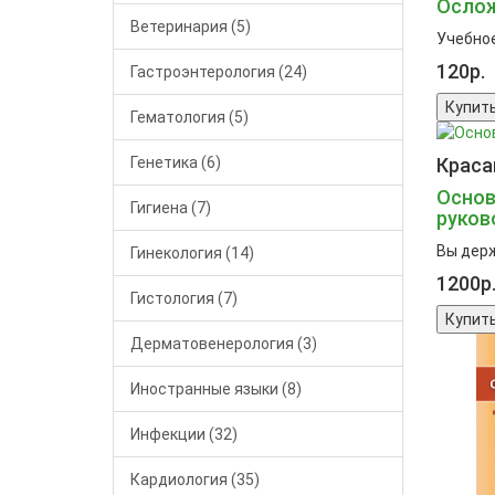
Ослож
Ветеринария (5)
Учебное
120р.
Гастроэнтерология (24)
Купит
Гематология (5)
Генетика (6)
Красав
Основ
Гигиена (7)
руков
Вы держ
Гинекология (14)
1200р
Гистология (7)
Купит
Дерматовенерология (3)
Иностранные языки (8)
Инфекции (32)
Кардиология (35)