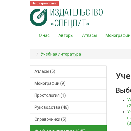
На старый сайт
О нас
Авторы
Атласы
Монографии
Учебная литература
Атласы (5)
Уче
Монографии (9)
Выб
Проктология (1)
У
(2
Руководства (46)
У
п
Справочники (5)
(