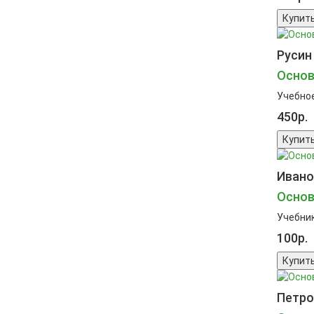
Купит
Русин 
Основ
Учебное
450р.
Купит
Иванов
Основ
Учебник
100р.
Купит
Петров