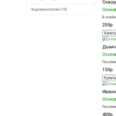
Скворц
Основ
Эндокринология (10)
В учебн
250р.
Купит
Дымче
Основ
Пособие
150р.
Купит
Ивано
Основ
Пособие
400р.