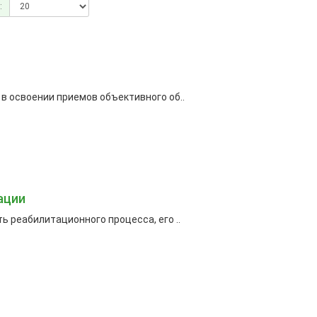
:
 освоении приемов объективного об..
ации
 реабилитационного процесса, его ..