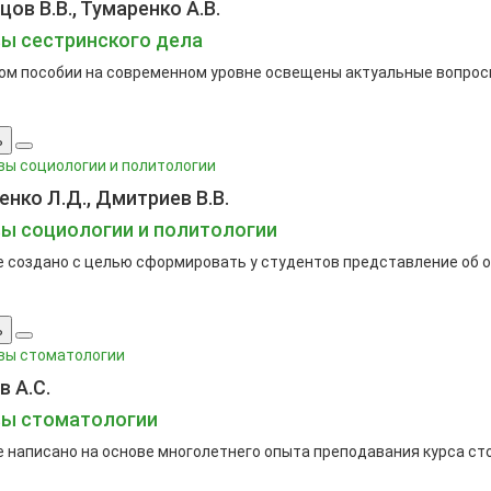
ов В.В., Тумаренко А.В.
ы сестринского дела
ом пособии на современном уровне освещены актуальные вопросы
ь
нко Л.Д., Дмитриев В.В.
ы социологии и политологии
 создано с целью сформировать у студентов представление об ос
ь
в А.С.
ы стоматологии
 написано на основе многолетнего опыта преподавания курса ст