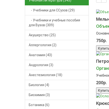
Учебная литература (345)
- Учебники для ССузов (29)
Мельни
- Учебники и учебные пособия
для Вузов (309)
Объек
Основно
Акушерство (25)
750р.
Аллергология (2)
Купит
Анатомия (43)
Петров
Андрология (3)
Орган
Анестезиология (18)
Учебное
200р.
Биология (4)
Купит
Биохимия (3)
Крюко
Ботаника (6)